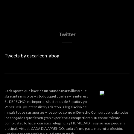
Twitter
Tweets by oscarleon_abog
Cada aporte que hace es un mundo maravilloso que
abre ante mis ojos y a todo aquel que lee y le interesa
EL DERECHO, no importa, si usted es de España y yo
Venezuela, yo internalizo y adapto a la legislación de
mi país todos sus aportes y los aplico como el Derecho Comparado, ojala todos
los abogados que tienen gran experiencia compartieran su conocimiento
como usted lo hace, con ética, elegancia y HUMILDAD... soy su más pequeña
discípula virtual. CADA DÍA APRENDO, cada día me gusta mas mi profesión.
Gracias por compartir tan excelente material.