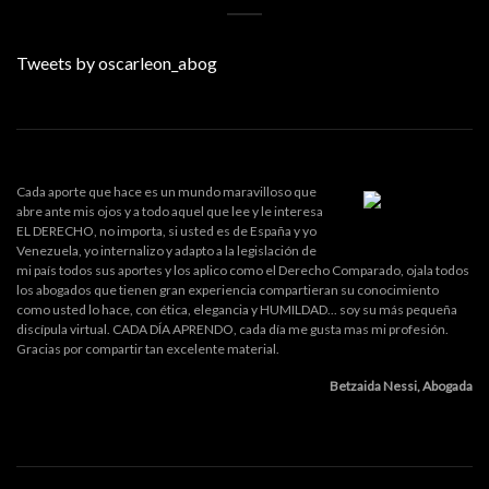
Tweets by oscarleon_abog
Cada aporte que hace es un mundo maravilloso que
abre ante mis ojos y a todo aquel que lee y le interesa
EL DERECHO, no importa, si usted es de España y yo
Venezuela, yo internalizo y adapto a la legislación de
mi país todos sus aportes y los aplico como el Derecho Comparado, ojala todos
los abogados que tienen gran experiencia compartieran su conocimiento
como usted lo hace, con ética, elegancia y HUMILDAD... soy su más pequeña
discípula virtual. CADA DÍA APRENDO, cada día me gusta mas mi profesión.
Gracias por compartir tan excelente material.
Betzaida Nessi, Abogada