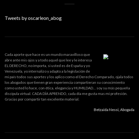
Tweets by oscarleon_abog
Cada aporte que hace es un mundo maravilloso que
abre ante mis ojos y a todo aquel que lee y le interesa
EL DERECHO, no importa, si usted es de España y yo
Venezuela, yo internalizo y adapto a la legislación de
mi país todos sus aportes y los aplico como el Derecho Comparado, ojala todos
los abogados que tienen gran experiencia compartieran su conocimiento
como usted lo hace, con ética, elegancia y HUMILDAD... soy su más pequeña
discípula virtual. CADA DÍA APRENDO, cada día me gusta mas mi profesión.
Gracias por compartir tan excelente material.
Betzaida Nessi, Abogada