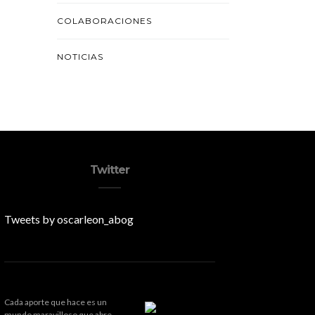
COLABORACIONES
NOTICIAS
Twitter
Tweets by oscarleon_abog
Cada aporte que hace es un
mundo maravilloso que abre