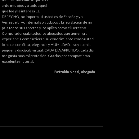
ante mis ojos y a todo aquel
que lee y le interesa EL
DERECHO, no importa, si usted es de España y yo
Venezuela, yo internalizo y adapto a la legislación de mi
país todos sus aportes y los aplico como el Derecho
Comparado, ojala todos los abogados que tienen gran
experiencia compartieran su conocimiento como usted
lo hace, con ética, elegancia y HUMILDAD... soy su más
pequeña discípula virtual. CADA DÍA APRENDO, cada día
me gusta mas mi profesión. Gracias por compartir tan
excelente material.
Betzaida Nessi, Abogada