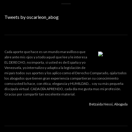
Tweets by oscarleon_abog
Cada aporte que hace es un mundo maravilloso que
abre ante mis ojos y a todo aquel que lee y le interesa
EL DERECHO, no importa, si usted es de España y yo
Venezuela, yo internalizo y adapto a la legislación de
mi país todos sus aportes y los aplico como el Derecho Comparado, ojala todos
los abogados que tienen gran experiencia compartieran su conocimiento
como usted lo hace, con ética, elegancia y HUMILDAD... soy su más pequeña
discípula virtual. CADA DÍA APRENDO, cada día me gusta mas mi profesión.
Gracias por compartir tan excelente material.
Betzaida Nessi, Abogada