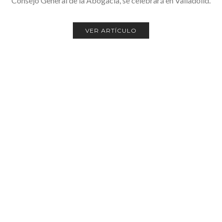
Consejo General de la Abogacía, se celebrará en Valladolid.
VER ARTÍCULO