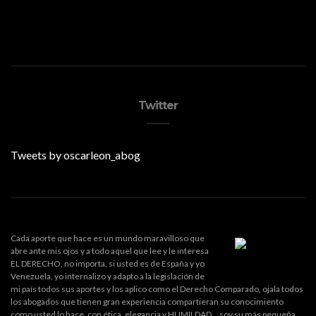
Twitter
Tweets by oscarleon_abog
Cada aporte que hace es un mundo maravilloso que
abre ante mis ojos y a todo aquel que lee y le interesa
EL DERECHO, no importa, si usted es de España y yo
Venezuela, yo internalizo y adapto a la legislación de
mi país todos sus aportes y los aplico como el Derecho Comparado, ojala todos
los abogados que tienen gran experiencia compartieran su conocimiento
como usted lo hace, con ética, elegancia y HUMILDAD... soy su más pequeña