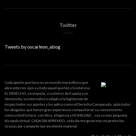
Twitter
Tweets by oscarleon_abog
Cada aporte que hace es un mundo maravilloso que
abre ante mis ojos y a todo aquel que lee y le interesa
EL DERECHO, no importa, si usted es de España y yo
Venezuela, yo internalizo y adapto a la legislación de
mi país todos sus aportes y los aplico como el Derecho Comparado, ojala todos
los abogados que tienen gran experiencia compartieran su conocimiento
como usted lo hace, con ética, elegancia y HUMILDAD... soy su más pequeña
discípula virtual. CADA DÍA APRENDO, cada día me gusta mas mi profesión.
Gracias por compartir tan excelente material.