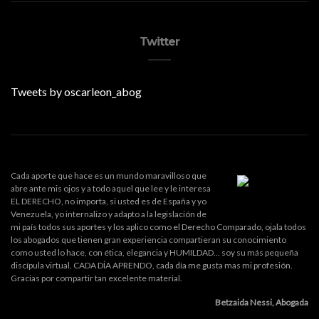
Twitter
Tweets by oscarleon_abog
Cada aporte que hace es un mundo maravilloso que
abre ante mis ojos y a todo aquel que lee y le interesa
EL DERECHO, no importa, si usted es de España y yo
Venezuela, yo internalizo y adapto a la legislación de
mi país todos sus aportes y los aplico como el Derecho Comparado, ojala todos
los abogados que tienen gran experiencia compartieran su conocimiento
como usted lo hace, con ética, elegancia y HUMILDAD... soy su más pequeña
discípula virtual. CADA DÍA APRENDO, cada día me gusta mas mi profesión.
Gracias por compartir tan excelente material.
Betzaida Nessi, Abogada