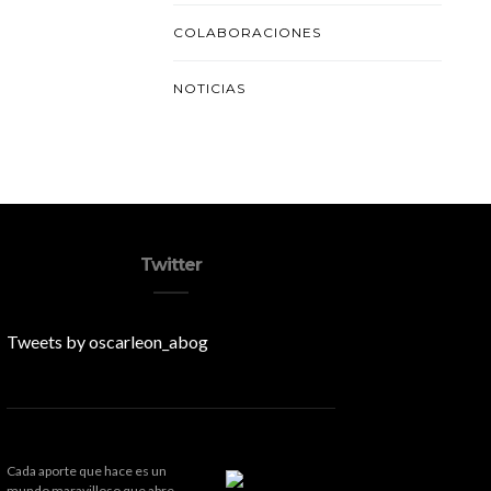
COLABORACIONES
NOTICIAS
Twitter
Tweets by oscarleon_abog
Cada aporte que hace es un
mundo maravilloso que abre