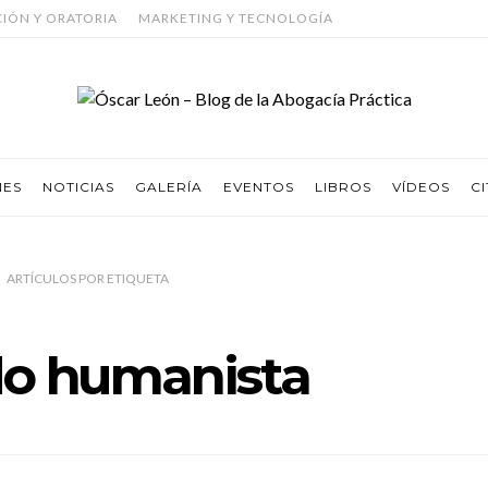
CIÓN Y ORATORIA
MARKETING Y TECNOLOGÍA
NES
NOTICIAS
GALERÍA
EVENTOS
LIBROS
VÍDEOS
CI
ARTÍCULOS
POR
ETIQUETA
o humanista