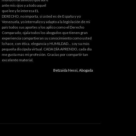
ante mis ojos y a todo aquel
que lee y le interesa EL
DERECHO, no importa, si usted es de España y yo
Venezuela, yo internalizo y adapto a la legislación de mi
país todos sus aportes y los aplico como el Derecho
Comparado, ojala todos los abogados que tienen gran
experiencia compartieran su conocimiento como usted
lo hace, con ética, elegancia y HUMILDAD... soy su más
pequeña discípula virtual. CADA DÍA APRENDO, cada día
me gusta mas mi profesión. Gracias por compartir tan
excelente material.
Betzaida Nessi, Abogada