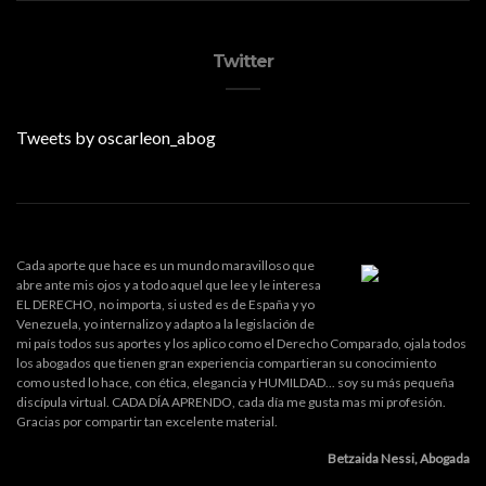
Twitter
Tweets by oscarleon_abog
Cada aporte que hace es un mundo maravilloso que
abre ante mis ojos y a todo aquel que lee y le interesa
EL DERECHO, no importa, si usted es de España y yo
Venezuela, yo internalizo y adapto a la legislación de
mi país todos sus aportes y los aplico como el Derecho Comparado, ojala todos
los abogados que tienen gran experiencia compartieran su conocimiento
como usted lo hace, con ética, elegancia y HUMILDAD... soy su más pequeña
discípula virtual. CADA DÍA APRENDO, cada día me gusta mas mi profesión.
Gracias por compartir tan excelente material.
Betzaida Nessi, Abogada