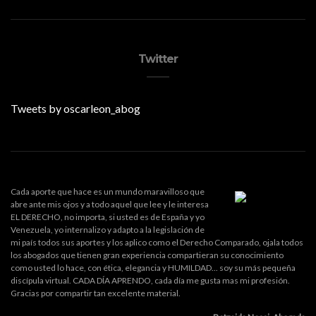
Twitter
Tweets by oscarleon_abog
Cada aporte que hace es un mundo maravilloso que
abre ante mis ojos y a todo aquel que lee y le interesa
EL DERECHO, no importa, si usted es de España y yo
Venezuela, yo internalizo y adapto a la legislación de
mi país todos sus aportes y los aplico como el Derecho Comparado, ojala todos
los abogados que tienen gran experiencia compartieran su conocimiento
como usted lo hace, con ética, elegancia y HUMILDAD... soy su más pequeña
discípula virtual. CADA DÍA APRENDO, cada día me gusta mas mi profesión.
Gracias por compartir tan excelente material.