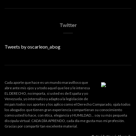
Twitter
Tweets by oscarleon_abog
Cada aporte que hace es un mundo maravilloso que
abre ante mis ojos y a todo aquel que lee y le interesa
EL DERECHO, no importa, si usted es de España y yo
Venezuela, yo internalizo y adapto a la legislación de
mi país todos sus aportes y los aplico como el Derecho Comparado, ojala todos
los abogados que tienen gran experiencia compartieran su conocimiento
como usted lo hace, con ética, elegancia y HUMILDAD... soy su más pequeña
discípula virtual. CADA DÍA APRENDO, cada día me gusta mas mi profesión.
Gracias por compartir tan excelente material.