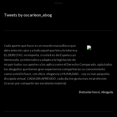
Tweets by oscarleon_abog
Cada aporte que hace es un mundo maravilloso que
abre ante mis ojos y a todo aquel que lee y le interesa
EL DERECHO, no importa, si usted es de España y yo
Venezuela, yo internalizo y adapto a la legislación de
mi país todos sus aportes y los aplico como el Derecho Comparado, ojala todos
los abogados que tienen gran experiencia compartieran su conocimiento
como usted lo hace, con ética, elegancia y HUMILDAD... soy su más pequeña
discípula virtual. CADA DÍA APRENDO, cada día me gusta mas mi profesión.
Gracias por compartir tan excelente material.
Betzaida Nessi, Abogada