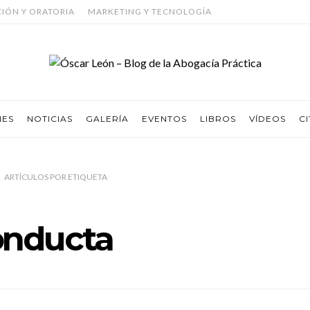
CIÓN Y ORATORIA
MARKETING Y TECNOLOGÍA
NES
NOTICIAS
GALERÍA
EVENTOS
LIBROS
VÍDEOS
CI
ARTÍCULOS
POR
ETIQUETA
onducta