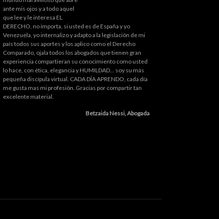
ante mis ojos y a todo aquel
que lee y le interesa EL
DERECHO, no importa, si usted es de España y yo
Venezuela, yo internalizo y adapto a la legislación de mi
país todos sus aportes y los aplico como el Derecho
Comparado, ojala todos los abogados que tienen gran
experiencia compartieran su conocimiento como usted
lo hace, con ética, elegancia y HUMILDAD... soy su más
pequeña discípula virtual. CADA DÍA APRENDO, cada día
me gusta mas mi profesión. Gracias por compartir tan
excelente material.
Betzaida Nessi, Abogada