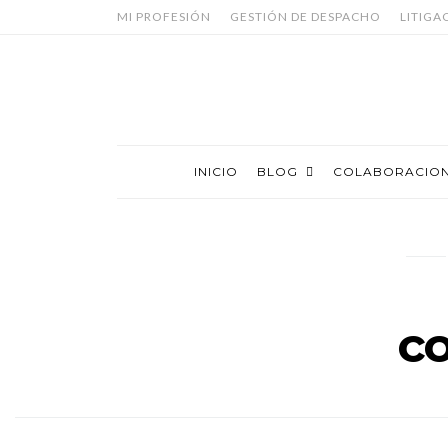
MI PROFESIÓN
GESTIÓN DE DESPACHO
LITIGA
INICIO
BLOG
COLABORACIO
c