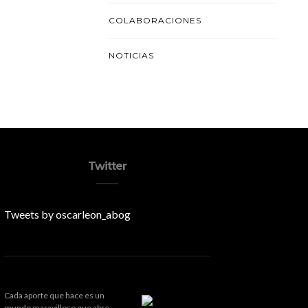
COLABORACIONES
NOTICIAS
Twitter
Tweets by oscarleon_abog
Cada aporte que hace es un
mundo maravilloso que abre