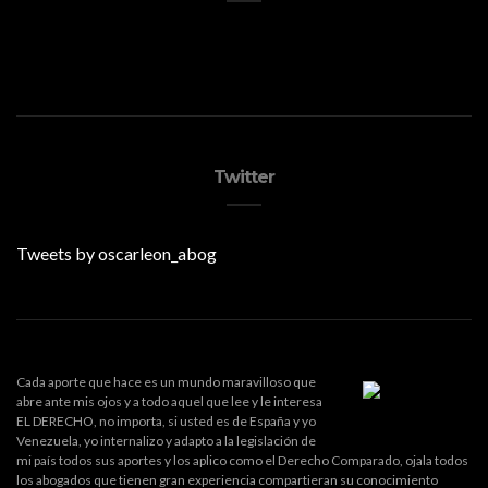
Twitter
Tweets by oscarleon_abog
Cada aporte que hace es un mundo maravilloso que
abre ante mis ojos y a todo aquel que lee y le interesa
EL DERECHO, no importa, si usted es de España y yo
Venezuela, yo internalizo y adapto a la legislación de
mi país todos sus aportes y los aplico como el Derecho Comparado, ojala todos
los abogados que tienen gran experiencia compartieran su conocimiento