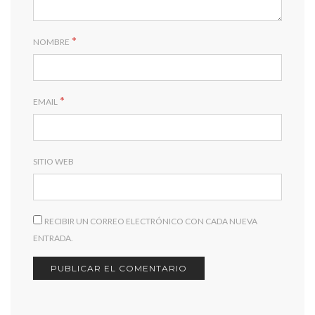
*
NOMBRE
*
EMAIL
SITIO WEB
RECIBIR UN CORREO ELECTRÓNICO CON CADA NUEVA
ENTRADA.