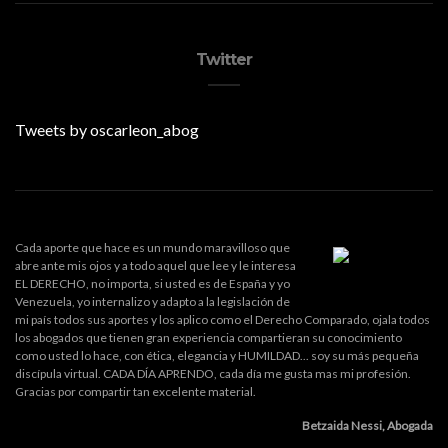
Twitter
Tweets by oscarleon_abog
Cada aporte que hace es un mundo maravilloso que
abre ante mis ojos y a todo aquel que lee y le interesa
EL DERECHO, no importa, si usted es de España y yo
Venezuela, yo internalizo y adapto a la legislación de
mi país todos sus aportes y los aplico como el Derecho Comparado, ojala todos
los abogados que tienen gran experiencia compartieran su conocimiento
como usted lo hace, con ética, elegancia y HUMILDAD... soy su más pequeña
discípula virtual. CADA DÍA APRENDO, cada día me gusta mas mi profesión.
Gracias por compartir tan excelente material.
Betzaida Nessi, Abogada