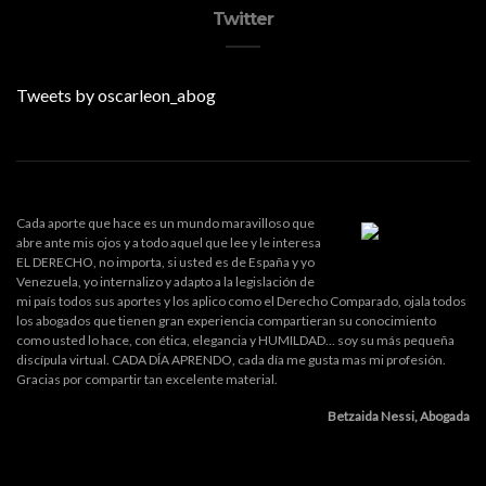
Twitter
Tweets by oscarleon_abog
Cada aporte que hace es un mundo maravilloso que
abre ante mis ojos y a todo aquel que lee y le interesa
EL DERECHO, no importa, si usted es de España y yo
Venezuela, yo internalizo y adapto a la legislación de
mi país todos sus aportes y los aplico como el Derecho Comparado, ojala todos
los abogados que tienen gran experiencia compartieran su conocimiento
como usted lo hace, con ética, elegancia y HUMILDAD... soy su más pequeña
discípula virtual. CADA DÍA APRENDO, cada día me gusta mas mi profesión.
Gracias por compartir tan excelente material.
Betzaida Nessi, Abogada