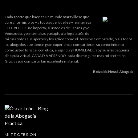
Cada aporte que hace es un mundo maravilloso que
abre ante mis ojos y a todo aquel que lee y le interesa
EL DERECHO, no importa, si usted es de España y yo
Venezuela, yo internalizo y adapto a la legislación de
mi país todos sus aportes y los aplico como el Derecho Comparado, ojala todos
los abogados que tienen gran experiencia compartieran su conocimiento
como usted lo hace, con ética, elegancia y HUMILDAD... soy su más pequeña
discípula virtual. CADA DÍA APRENDO, cada día me gusta mas mi profesión.
Gracias por compartir tan excelente material.
Betzaida Nessi, Abogada
MI PROFESIÓN