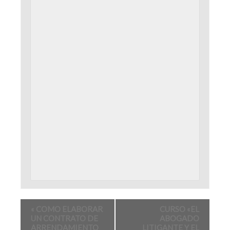
«
COMO ELABORAR
CURSO «EL
UN CONTRATO DE
ABOGADO
ARRENDAMIENTO
LITIGANTE Y EL