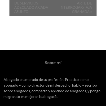
DE SERVICIOS
ARTE DE
ADECUADO A CADA
INTERROGAR»_AJA
ASUNTO.
GRANADA
»
Sobre mí
Abogado enamorado de su profesión. Practico como
abogado y como director de mi despacho; hablo y escribo
sobre abogados, comparto y aprendo de abogados, y pongo
mi granito en mejorar la abogacía.