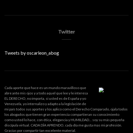
Twitter
Tweets by oscarleon_abog
Cada aporte que hace es un mundo maravilloso que
abre ante mis ojos y a todo aquel que lee y le interesa
EL DERECHO, no importa, si usted es de España y yo
Venezuela, yo internalizo y adapto a la legislación de
mi país todos sus aportes y los aplico como el Derecho Comparado, ojala todos
los abogados que tienen gran experiencia compartieran su conocimiento
como usted lo hace, con ética, elegancia y HUMILDAD... soy su más pequeña
discípula virtual. CADA DÍA APRENDO, cada día me gusta mas mi profesión.
Gracias por compartir tan excelente material.