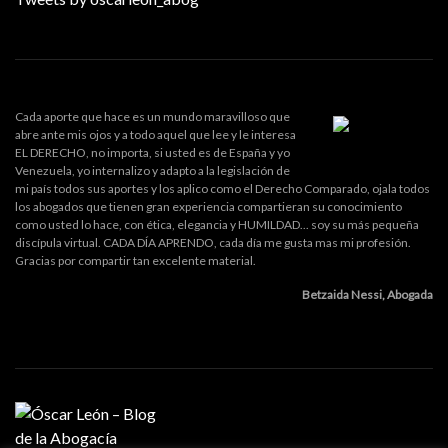
Cada aporte que hace es un mundo maravilloso que
abre ante mis ojos y a todo aquel que lee y le interesa
EL DERECHO, no importa, si usted es de España y yo
Venezuela, yo internalizo y adapto a la legislación de
mi país todos sus aportes y los aplico como el Derecho Comparado, ojala todos
los abogados que tienen gran experiencia compartieran su conocimiento
como usted lo hace, con ética, elegancia y HUMILDAD... soy su más pequeña
discípula virtual. CADA DÍA APRENDO, cada día me gusta mas mi profesión.
Gracias por compartir tan excelente material.
Betzaida Nessi, Abogada