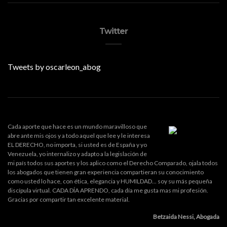
Twitter
Tweets by oscarleon_abog
Cada aporte que hace es un mundo maravilloso que
abre ante mis ojos y a todo aquel que lee y le interesa
EL DERECHO, no importa, si usted es de España y yo
Venezuela, yo internalizo y adapto a la legislación de
mi país todos sus aportes y los aplico como el Derecho Comparado, ojala todos
los abogados que tienen gran experiencia compartieran su conocimiento
como usted lo hace, con ética, elegancia y HUMILDAD... soy su más pequeña
discípula virtual. CADA DÍA APRENDO, cada día me gusta mas mi profesión.
Gracias por compartir tan excelente material.
Betzaida Nessi, Abogada