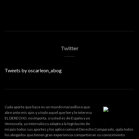
Twitter
Tweets by oscarleon_abog
Cada aporte que hace es un mundo maravilloso que
abre ante mis ojos y a todo aquel que lee y le interesa
EL DERECHO, no importa, si usted es de España y yo
Venezuela, yo internalizo y adapto a la legislación de
mi país todos sus aportes y los aplico como el Derecho Comparado, ojala todos
los abogados que tienen gran experiencia compartieran su conocimiento