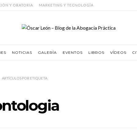
CIÓN Y ORATORIA
MARKETING Y TECNOLOGÍA
NES
NOTICIAS
GALERÍA
EVENTOS
LIBROS
VÍDEOS
CI
ARTÍCULOS
POR
ETIQUETA
ntologia