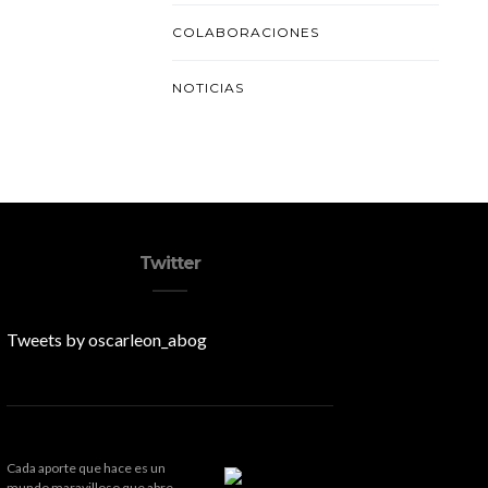
COLABORACIONES
NOTICIAS
Twitter
Tweets by oscarleon_abog
Cada aporte que hace es un
mundo maravilloso que abre