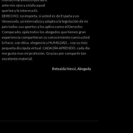
ante mis ojos y a todo aquel
que lee y le interesa EL
DERECHO, no importa, si usted es de España y yo
Venezuela, yo internalizo y adapto a la legislación de mi
país todos sus aportes y los aplico como el Derecho
Comparado, ojala todos los abogados que tienen gran
experiencia compartieran su conocimiento como usted
lo hace, con ética, elegancia y HUMILDAD... soy su más
pequeña discípula virtual. CADA DÍA APRENDO, cada día
me gusta mas mi profesión. Gracias por compartir tan
excelente material.
Betzaida Nessi, Abogada