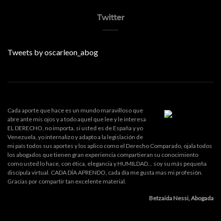
Twitter
Tweets by oscarleon_abog
Cada aporte que hace es un mundo maravilloso que
abre ante mis ojos y a todo aquel que lee y le interesa
EL DERECHO, no importa, si usted es de España y yo
Venezuela, yo internalizo y adapto a la legislación de
mi país todos sus aportes y los aplico como el Derecho Comparado, ojala todos
los abogados que tienen gran experiencia compartieran su conocimiento
como usted lo hace, con ética, elegancia y HUMILDAD... soy su más pequeña
discípula virtual. CADA DÍA APRENDO, cada día me gusta mas mi profesión.
Gracias por compartir tan excelente material.
Betzaida Nessi, Abogada