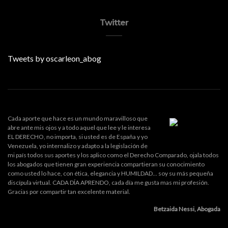
Twitter
Tweets by oscarleon_abog
Cada aporte que hace es un mundo maravilloso que
abre ante mis ojos y a todo aquel que lee y le interesa
EL DERECHO, no importa, si usted es de España y yo
Venezuela, yo internalizo y adapto a la legislación de
mi país todos sus aportes y los aplico como el Derecho Comparado, ojala todos
los abogados que tienen gran experiencia compartieran su conocimiento
como usted lo hace, con ética, elegancia y HUMILDAD... soy su más pequeña
discípula virtual. CADA DÍA APRENDO, cada día me gusta mas mi profesión.
Gracias por compartir tan excelente material.
Betzaida Nessi, Abogada