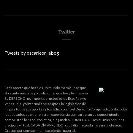
Twitter
Tweets by oscarleon_abog
Cada aporte que hace es un mundo maravilloso que
abre ante mis ojos y a todo aquel que lee y le interesa
EL DERECHO, no importa, si usted es de España y yo
Venezuela, yo internalizo y adapto a la legislación de
mi país todos sus aportes y los aplico como el Derecho Comparado, ojala todos
los abogados que tienen gran experiencia compartieran su conocimiento
como usted lo hace, con ética, elegancia y HUMILDAD... soy su más pequeña
discípula virtual. CADA DÍA APRENDO, cada día me gusta mas mi profesión.
Gracias por compartir tan excelente material.