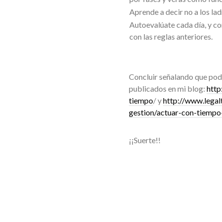
Aprende a decir no a los la
Autoevalúate cada día, y c
con las reglas anteriores.
Concluir señalando que podé
publicados en mi blog:
http
tiempo
/ y
http://www.legal
gestion/actuar-con-tiempo
¡¡Suerte!!