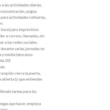
 a las actividades diarias.
 concentración, asigna
para actividades rutinarias,
s.
 hora) para imprevistos
er a correos, llamadas, etc
r a tus redes sociales.
 durante varias jornadas en
a y media (descanso
da 20)
da.
rumpido cierra la puerta,
a abierta (y que entiendan
llévate tareas para los
engas que hacer, empieza
iona.