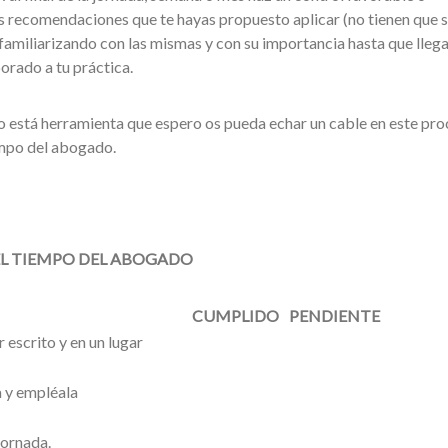
s recomendaciones que te hayas propuesto aplicar (no tienen que s
 familiarizando con las mismas y con su importancia hasta que llega
rado a tu práctica.
o está herramienta que espero os pueda echar un cable en este pro
empo del abogado.
ESTION DEL TIEMPO DEL ABOGADO
CUMPLIDO
PENDIENTE
r escrito y en un lugar
 y empléala
jornada.