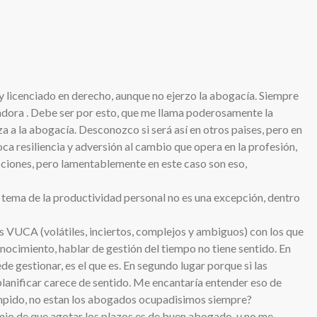
licenciado en derecho, aunque no ejerzo la abogacía. Siempre
dora . Debe ser por esto, que me llama poderosamente la
a a la abogacía. Desconozco si será así en otros paises, pero en
ca resiliencia y adversión al cambio que opera en la profesión,
ciones, pero lamentablemente en este caso son eso,
l tema de la productividad personal no es una excepción, dentro
s VUCA (volátiles, inciertos, complejos y ambiguos) con los que
onocimiento, hablar de gestión del tiempo no tiene sentido. En
e gestionar, es el que es. En segundo lugar porque si las
anificar carece de sentido. Me encantaría entender eso de
rumpido, no estan los abogados ocupadisimos siempre?
emio de que agotar los plazos es de buen abogado, y no me