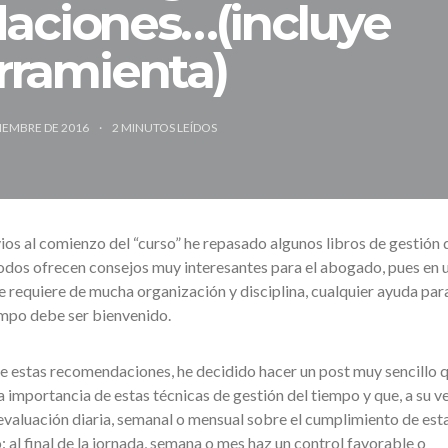
aciones…(incluye
rramienta)
TIEMBRE DE 2016
2
MINUTOS LEÍDOS
os al comienzo del “curso” he repasado algunos libros de gestión 
todos ofrecen consejos muy interesantes para el abogado, pues en 
e requiere de mucha organización y disciplina, cualquier ayuda par
empo debe ser bienvenido.
e estas recomendaciones, he decidido hacer un post muy sencillo 
 importancia de estas técnicas de gestión del tiempo y que, a su ve
evaluación diaria, semanal o mensual sobre el cumplimiento de est
o: al final de la jornada, semana o mes haz un control favorable o