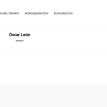
N DEL TIEMPO
ORGANIZACIÓN
OSCARLEON
Óscar León