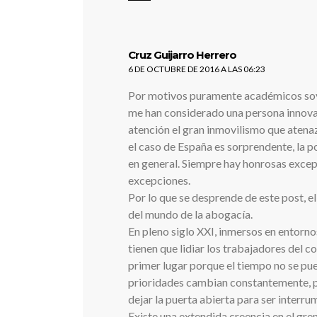
dice:
Cruz Guijarro Herrero
6 DE OCTUBRE DE 2016 A LAS 06:23
Por motivos puramente académicos soy 
me han considerado una persona innova
atención el gran inmovilismo que atenaz
el caso de España es sorprendente, la po
en general. Siempre hay honrosas excep
excepciones.
Por lo que se desprende de este post, e
del mundo de la abogacía.
En pleno siglo XXI, inmersos en entorno
tienen que lidiar los trabajadores del c
primer lugar porque el tiempo no se pued
prioridades cambian constantemente, pl
dejar la puerta abierta para ser inter
Existe una extendida creencia en el gr