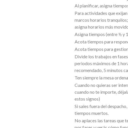
Al planificar, asigna tiempos
Para actividades que exijan
marcos horarios tranquilos; 
asigna horarios más movido
Asigna tiempos (entre ½ y 1
Acota tiempos para respond
Acota tiempos para gestiona
Divide los trabajos en fases
periodos máximos de 1 hor
recomendado, 5 minutos ca
Ten siempre la mesa ordena
Cuando no quieras ser inter
cuando no te importe, déjal
estos signos)
Si sales fuera del despacho, 
tiempos muertos.
No aplaces las tareas que t
por fases y verás cómo func