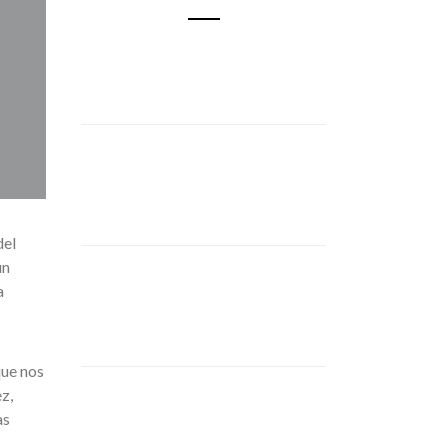
del
un
a
que nos
z,
as