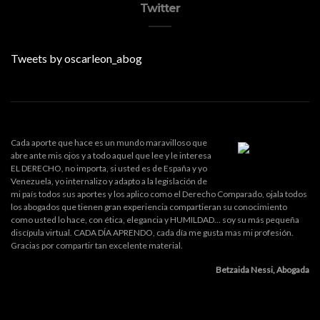
Twitter
Tweets by oscarleon_abog
Cada aporte que hace es un mundo maravilloso que
abre ante mis ojos y a todo aquel que lee y le interesa
EL DERECHO, no importa, si usted es de España y yo
Venezuela, yo internalizo y adapto a la legislación de
mi país todos sus aportes y los aplico como el Derecho Comparado, ojala todos
los abogados que tienen gran experiencia compartieran su conocimiento
como usted lo hace, con ética, elegancia y HUMILDAD... soy su más pequeña
discípula virtual. CADA DÍA APRENDO, cada día me gusta mas mi profesión.
Gracias por compartir tan excelente material.
Betzaida Nessi, Abogada