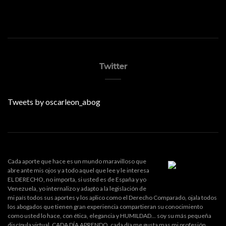
Twitter
Tweets by oscarleon_abog
Cada aporte que hace es un mundo maravilloso que
abre ante mis ojos y a todo aquel que lee y le interesa
EL DERECHO, no importa, si usted es de España y yo
Venezuela, yo internalizo y adapto a la legislación de
mi país todos sus aportes y los aplico como el Derecho Comparado, ojala todos
los abogados que tienen gran experiencia compartieran su conocimiento
como usted lo hace, con ética, elegancia y HUMILDAD... soy su más pequeña
discípula virtual. CADA DÍA APRENDO, cada día me gusta mas mi profesión.