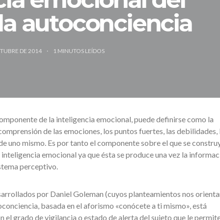
la autoconciencia
CTUBRE DE 2014
1
MINUTOS LEÍDOS
omponente de la inteligencia emocional, puede definirse como la
omprensión de las emociones, los puntos fuertes, las debilidades, 
de uno mismo. Es por tanto el componente sobre el que se construy
 inteligencia emocional ya que ésta se produce una vez la informac
istema perceptivo.
sarrollados por Daniel Goleman (cuyos planteamientos nos orienta
toconciencia, basada en el aforismo «conócete a ti mismo», está
el grado de vigilancia o estado de alerta del sujeto que le permit