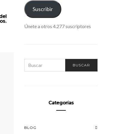
ELECTRÓNICO
Suscribir
del
os.
Únete a otros 4.277 suscriptores
SEARCH
BUSCAR
¿Qué preocupa al abogado
Diez rec
FOR:
español en materia de
horas
honorarios?
Categorías
BLOG