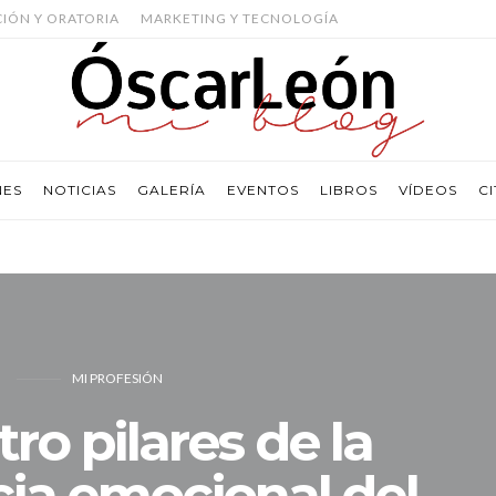
CIÓN Y ORATORIA
MARKETING Y TECNOLOGÍA
NES
NOTICIAS
GALERÍA
EVENTOS
LIBROS
VÍDEOS
CI
MI PROFESIÓN
ro pilares de la
cia emocional del