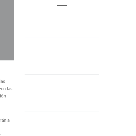
las
en las
ión
rán a
e