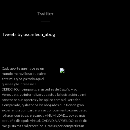
Twitter
Tweets by oscarleon_abog
Cada aporte que hace es un
mundo maravilloso que abre
ante mis ojos y a todo aquel
que lee y le interesa EL
DERECHO, no importa, si usted es de España y yo
Venezuela, yo internalizo y adapto a la legislación de mi
país todos sus aportes y los aplico como el Derecho
Comparado, ojala todos los abogados que tienen gran
experiencia compartieran su conocimiento como usted
lo hace, con ética, elegancia y HUMILDAD... soy su más
pequeña discípula virtual. CADA DÍA APRENDO, cada día
me gusta mas mi profesión. Gracias por compartir tan