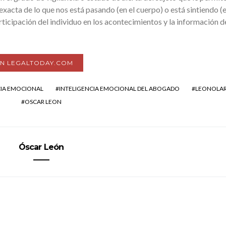
xacta de lo que nos está pasando (en el cuerpo) o está sintiendo (e
rticipación del individuo en los acontecimientos y la información d
EN LEGALTODAY.COM
CIA EMOCIONAL
INTELIGENCIA EMOCIONAL DEL ABOGADO
LEONOLA
OSCAR LEON
Óscar León