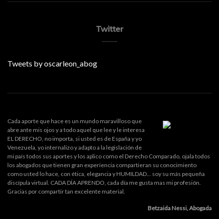
Twitter
Tweets by oscarleon_abog
Cada aporte que hace es un mundo maravilloso que
abre ante mis ojos y a todo aquel que lee y le interesa
EL DERECHO, no importa, si usted es de España y yo
Venezuela, yo internalizo y adapto a la legislación de
mi país todos sus aportes y los aplico como el Derecho Comparado, ojala todos
los abogados que tienen gran experiencia compartieran su conocimiento
como usted lo hace, con ética, elegancia y HUMILDAD... soy su más pequeña
discípula virtual. CADA DÍA APRENDO, cada día me gusta mas mi profesión.
Gracias por compartir tan excelente material.
Betzaida Nessi, Abogada