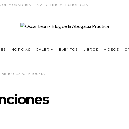
CIÓN Y ORATORIA
MARKETING Y TECNOLOGÍA
NES
NOTICIAS
GALERÍA
EVENTOS
LIBROS
VÍDEOS
CI
ARTÍCULOS
POR
ETIQUETA
nciones