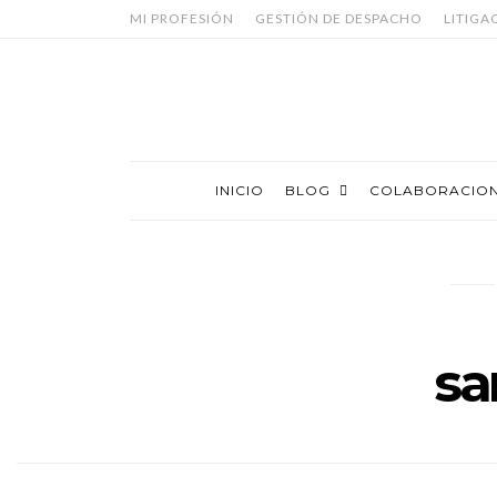
MI PROFESIÓN
GESTIÓN DE DESPACHO
LITIGA
INICIO
BLOG
COLABORACIO
sa