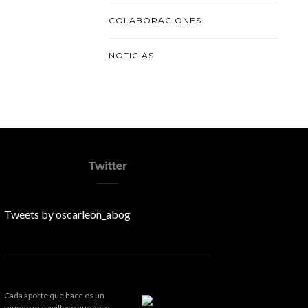
COLABORACIONES
NOTICIAS
Twitter
Tweets by oscarleon_abog
Cada aporte que hace es un
mundo maravilloso que abre