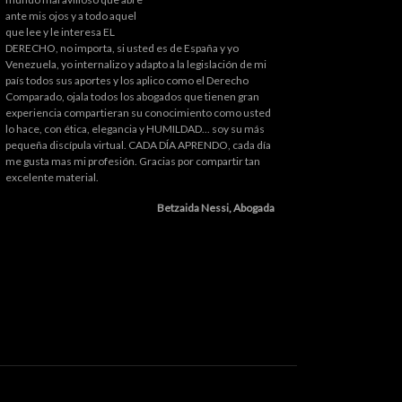
ante mis ojos y a todo aquel
que lee y le interesa EL
DERECHO, no importa, si usted es de España y yo
Venezuela, yo internalizo y adapto a la legislación de mi
país todos sus aportes y los aplico como el Derecho
Comparado, ojala todos los abogados que tienen gran
experiencia compartieran su conocimiento como usted
lo hace, con ética, elegancia y HUMILDAD... soy su más
pequeña discípula virtual. CADA DÍA APRENDO, cada día
me gusta mas mi profesión. Gracias por compartir tan
excelente material.
Betzaida Nessi, Abogada