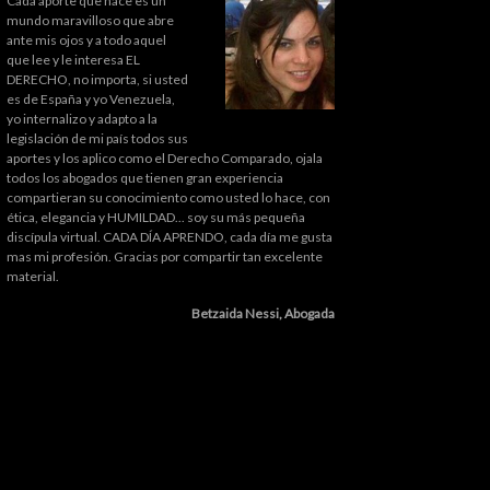
Cada aporte que hace es un
mundo maravilloso que abre
ante mis ojos y a todo aquel
que lee y le interesa EL
DERECHO, no importa, si usted
es de España y yo Venezuela,
yo internalizo y adapto a la
legislación de mi país todos sus
aportes y los aplico como el Derecho Comparado, ojala
todos los abogados que tienen gran experiencia
compartieran su conocimiento como usted lo hace, con
ética, elegancia y HUMILDAD... soy su más pequeña
discípula virtual. CADA DÍA APRENDO, cada día me gusta
mas mi profesión. Gracias por compartir tan excelente
material.
Betzaida Nessi, Abogada