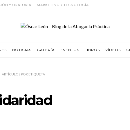
CIÓN Y ORATORIA
MARKETING Y TECNOLOGÍA
NES
NOTICIAS
GALERÍA
EVENTOS
LIBROS
VÍDEOS
C
ARTÍCULOS
POR
ETIQUETA
lidaridad