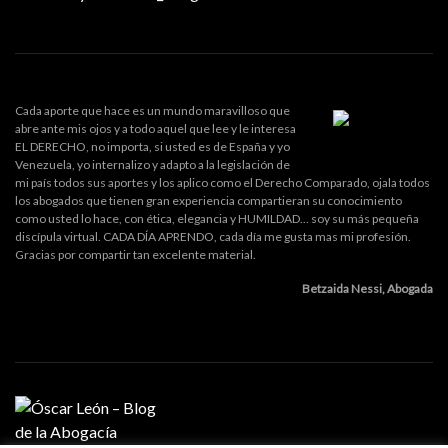
Cada aporte que hace es un mundo maravilloso que
abre ante mis ojos y a todo aquel que lee y le interesa
EL DERECHO, no importa, si usted es de España y yo
Venezuela, yo internalizo y adapto a la legislación de
mi país todos sus aportes y los aplico como el Derecho Comparado, ojala todos
los abogados que tienen gran experiencia compartieran su conocimiento
como usted lo hace, con ética, elegancia y HUMILDAD... soy su más pequeña
discípula virtual. CADA DÍA APRENDO, cada día me gusta mas mi profesión.
Gracias por compartir tan excelente material.
Betzaida Nessi, Abogada