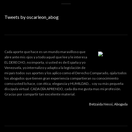
Tweets by oscarleon_abog
Cada aporte que hace es un mundo maravilloso que
abre ante mis ojos y a todo aquel que lee y le interesa
EL DERECHO, no importa, si usted es de España y yo
Venezuela, yo internalizo y adapto a la legislación de
mi país todos sus aportes y los aplico como el Derecho Comparado, ojala todos
los abogados que tienen gran experiencia compartieran su conocimiento
como usted lo hace, con ética, elegancia y HUMILDAD... soy su más pequeña
discípula virtual. CADA DÍA APRENDO, cada día me gusta mas mi profesión.
Gracias por compartir tan excelente material.
Betzaida Nessi, Abogada