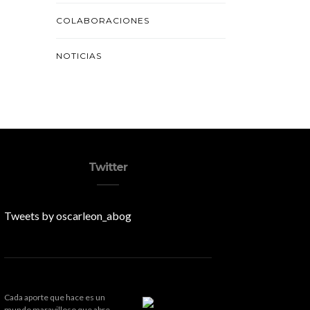
COLABORACIONES
NOTICIAS
Twitter
Tweets by oscarleon_abog
Cada aporte que hace es un
mundo maravilloso que abre