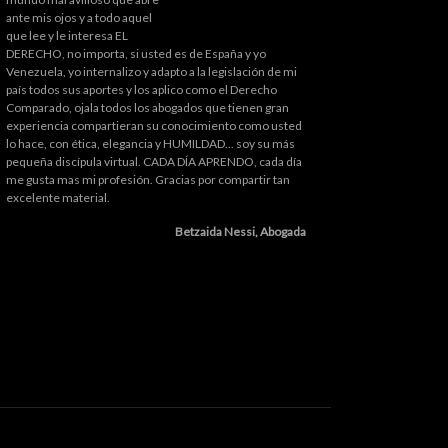
ante mis ojos y a todo aquel
que lee y le interesa EL
DERECHO, no importa, si usted es de España y yo
Venezuela, yo internalizo y adapto a la legislación de mi
país todos sus aportes y los aplico como el Derecho
Comparado, ojala todos los abogados que tienen gran
experiencia compartieran su conocimiento como usted
lo hace, con ética, elegancia y HUMILDAD... soy su más
pequeña discípula virtual. CADA DÍA APRENDO, cada día
me gusta mas mi profesión. Gracias por compartir tan
excelente material.
Betzaida Nessi, Abogada