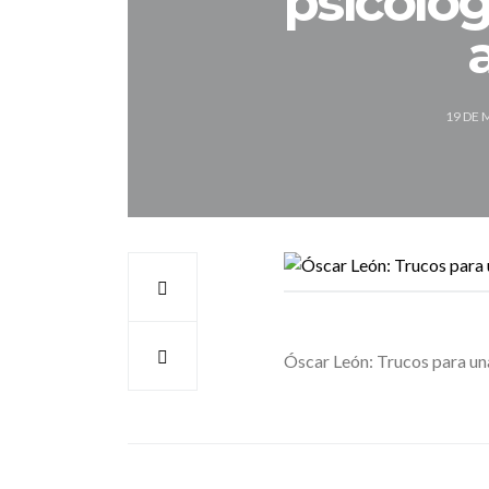
psicologí
19 DE 
Óscar León: Trucos para una