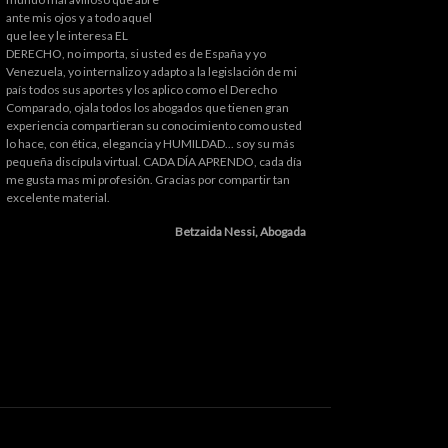
ante mis ojos y a todo aquel
que lee y le interesa EL
DERECHO, no importa, si usted es de España y yo
Venezuela, yo internalizo y adapto a la legislación de mi
país todos sus aportes y los aplico como el Derecho
Comparado, ojala todos los abogados que tienen gran
experiencia compartieran su conocimiento como usted
lo hace, con ética, elegancia y HUMILDAD... soy su más
pequeña discípula virtual. CADA DÍA APRENDO, cada día
me gusta mas mi profesión. Gracias por compartir tan
excelente material.
Betzaida Nessi, Abogada