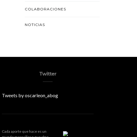
COLABORACIONES
NOTICIAS
Twitter
Tweets by oscarleon_abog
Cada aporte que hace es un
mundo maravilloso que abre