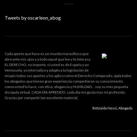
Tweets by oscarleon_abog
Cada aporte que hace es un mundo maravilloso que
abre ante mis ojos y a todo aquel que lee y le interesa
EL DERECHO, no importa, si usted es de España y yo
Venezuela, yo internalizo y adapto a la legislación de
mi país todos sus aportes y los aplico como el Derecho Comparado, ojala todos
los abogados que tienen gran experiencia compartieran su conocimiento
como usted lo hace, con ética, elegancia y HUMILDAD... soy su más pequeña
discípula virtual. CADA DÍA APRENDO, cada día me gusta mas mi profesión.
Gracias por compartir tan excelente material.
Betzaida Nessi, Abogada