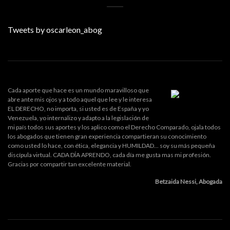
Tweets by oscarleon_abog
Cada aporte que hace es un mundo maravilloso que
abre ante mis ojos y a todo aquel que lee y le interesa
EL DERECHO, no importa, si usted es de España y yo
Venezuela, yo internalizo y adapto a la legislación de
mi país todos sus aportes y los aplico como el Derecho Comparado, ojala todos
los abogados que tienen gran experiencia compartieran su conocimiento
como usted lo hace, con ética, elegancia y HUMILDAD... soy su más pequeña
discípula virtual. CADA DÍA APRENDO, cada día me gusta mas mi profesión.
Gracias por compartir tan excelente material.
Betzaida Nessi, Abogada