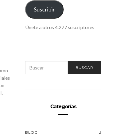
ELECTRÓNICO
Suscribir
Únete a otros 4.277 suscriptores
SEARCH
BUSCAR
FOR:
como
iales
on
l,
Categorías
BLOG