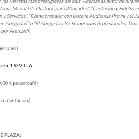
las Revistas más prestigiosas del país. Además es autor de difere
a Venia, Manual de Oratoria para Abogados”, “Captación y Fidelizaci
 y Servicios”, “Cómo preparar con éxito la Audiencia Previa y el Ju
ven Abogados” o “El Abogado y los Honorarios Profesionales: Una 
s por Aranzadi)
iércoles)
era, 1 SEVILLA
8:30 h. pausa/café)
documentación.)
E PLAZA: