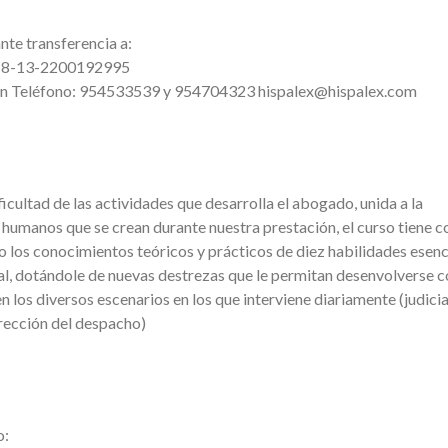
nte transferencia a:
18-13-2200192995
en Teléfono: 954533539 y 954704323 hispalex@hispalex.com
icultad de las actividades que desarrolla el abogado, unida a la
 humanos que se crean durante nuestra prestación, el curso tiene 
do los conocimientos teóricos y prácticos de diez habilidades esenc
al, dotándole de nuevas destrezas que le permitan desenvolverse c
n los diversos escenarios en los que interviene diariamente (judicia
rección del despacho)
o: