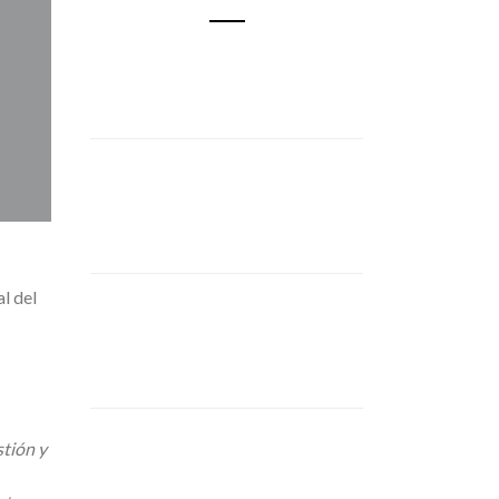
l del
tión y