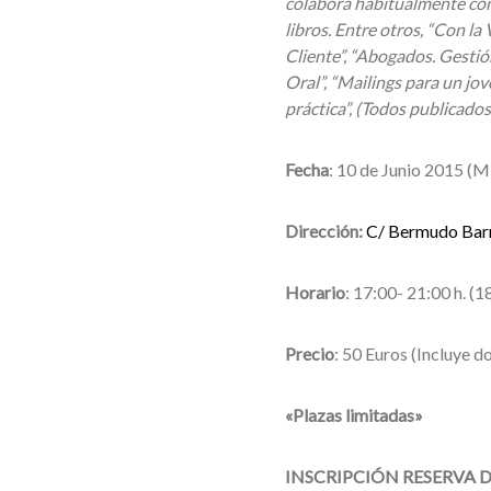
colabora habitualmente con 
libros. Entre otros, “Con l
Cliente”, “Abogados. Gestión
Oral”, “Mailings para un jo
práctica”, (Todos publicado
Fecha
: 10 de Junio 2015 (M
Dirección:
C/ Bermudo Barr
Horario
: 17:00- 21:00 h. (1
Precio
: 50 Euros (Incluye 
«Plazas limitadas»
INSCRIPCIÓN RESERVA D