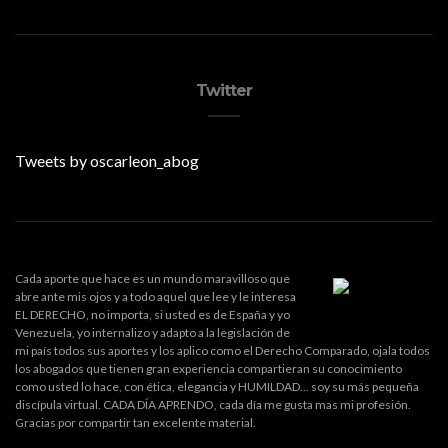
Twitter
Tweets by oscarleon_abog
Cada aporte que hace es un mundo maravilloso que
abre ante mis ojos y a todo aquel que lee y le interesa
EL DERECHO, no importa, si usted es de España y yo
Venezuela, yo internalizo y adapto a la legislación de
mi país todos sus aportes y los aplico como el Derecho Comparado, ojala todos
los abogados que tienen gran experiencia compartieran su conocimiento
como usted lo hace, con ética, elegancia y HUMILDAD... soy su más pequeña
discípula virtual. CADA DÍA APRENDO, cada día me gusta mas mi profesión.
Gracias por compartir tan excelente material.