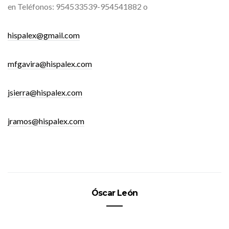
en Teléfonos: 954533539-954541882 o
hispalex@gmail.com
mfgavira@hispalex.com
jsierra@hispalex.com
jramos@hispalex.com
Óscar León