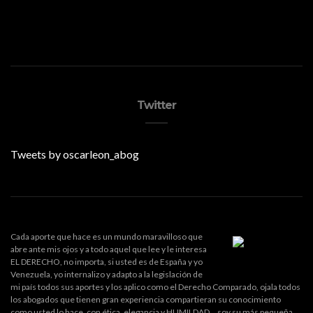
Twitter
Tweets by oscarleon_abog
Cada aporte que hace es un mundo maravilloso que
abre ante mis ojos y a todo aquel que lee y le interesa
EL DERECHO, no importa, si usted es de España y yo
Venezuela, yo internalizo y adapto a la legislación de
mi país todos sus aportes y los aplico como el Derecho Comparado, ojala todos
los abogados que tienen gran experiencia compartieran su conocimiento
como usted lo hace, con ética, elegancia y HUMILDAD... soy su más pequeña