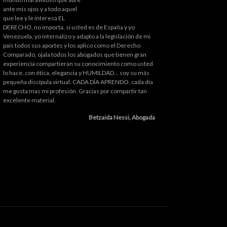
ante mis ojos y a todo aquel
que lee y le interesa EL
DERECHO, no importa, si usted es de España y yo
Venezuela, yo internalizo y adapto a la legislación de mi
país todos sus aportes y los aplico como el Derecho
Comparado, ojala todos los abogados que tienen gran
experiencia compartieran su conocimiento como usted
lo hace, con ética, elegancia y HUMILDAD... soy su más
pequeña discípula virtual. CADA DÍA APRENDO, cada día
me gusta mas mi profesión. Gracias por compartir tan
excelente material.
Betzaida Nessi, Abogada