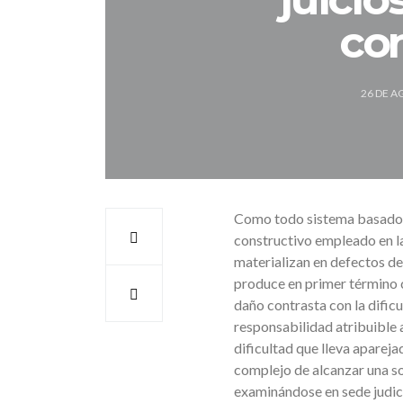
con
26 DE A
Como todo sistema basado en
constructivo empleado en la
materializan en defectos de
produce en primer término co
daño contrasta con la dificu
responsabilidad atribuible a
dificultad que lleva apareja
complejo de alcanzar una so
examinándose en sede judici