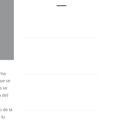
ema
ue se
s se
 del
o de la
 lo