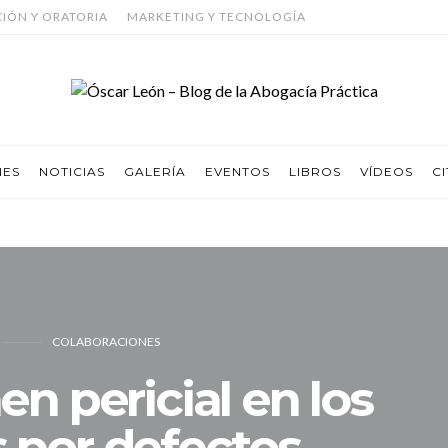
CIÓN Y ORATORIA
MARKETING Y TECNOLOGÍA
NES
NOTICIAS
GALERÍA
EVENTOS
LIBROS
VÍDEOS
CI
COLABORACIONES
en pericial en los
s por defectos