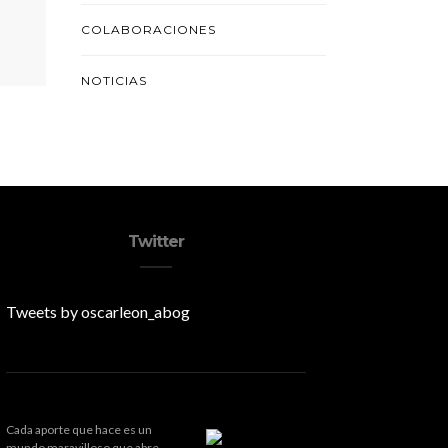
COLABORACIONES
NOTICIAS
Twitter
Tweets by oscarleon_abog
Cada aporte que hace es un
mundo maravilloso que abre