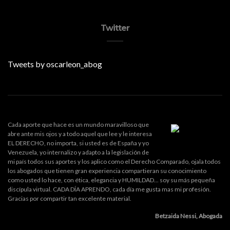
Twitter
Tweets by oscarleon_abog
Cada aporte que hace es un mundo maravilloso que
abre ante mis ojos y a todo aquel que lee y le interesa
EL DERECHO, no importa, si usted es de España y yo
Venezuela, yo internalizo y adapto a la legislación de
mi país todos sus aportes y los aplico como el Derecho Comparado, ojala todos
los abogados que tienen gran experiencia compartieran su conocimiento
como usted lo hace, con ética, elegancia y HUMILDAD... soy su más pequeña
discípula virtual. CADA DÍA APRENDO, cada día me gusta mas mi profesión.
Gracias por compartir tan excelente material.
Betzaida Nessi, Abogada