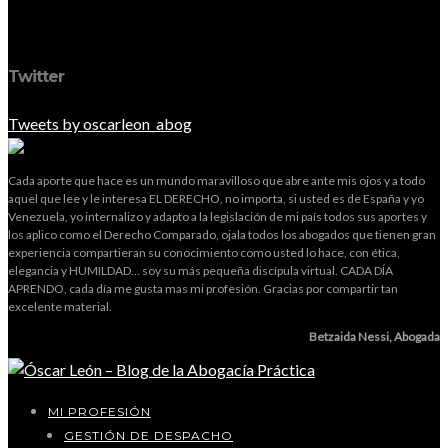
Twitter
Tweets by oscarleon_abog
Cada aporte que hace es un mundo maravilloso que abre ante mis ojos y a todo
aquel que lee y le interesa EL DERECHO, no importa, si usted es de España y yo
Venezuela, yo internalizo y adapto a la legislación de mi país todos sus aportes y
los aplico como el Derecho Comparado, ojala todos los abogados que tienen gran
experiencia compartieran su conocimiento como usted lo hace, con ética,
elegancia y HUMILDAD... soy su más pequeña discípula virtual. CADA DÍA
APRENDO, cada día me gusta mas mi profesión. Gracias por compartir tan
excelente material.
Betzaida Nessi, Abogada
MI PROFESIÓN
GESTIÓN DE DESPACHO