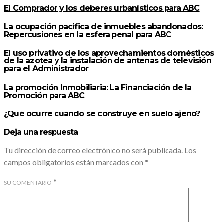
El Comprador y los deberes urbanísticos para ABC
La ocupación pacifica de inmuebles abandonados:
Repercusiones en la esfera penal para ABC
El uso privativo de los aprovechamientos domésticos
de la azotea y la instalación de antenas de televisión
para el Administrador
La promoción Inmobiliaria: La Financiación de la
Promoción para ABC
¿Qué ocurre cuando se construye en suelo ajeno?
Deja una respuesta
Tu dirección de correo electrónico no será publicada.
Los
campos obligatorios están marcados con
*
*
SU COMENTARIO