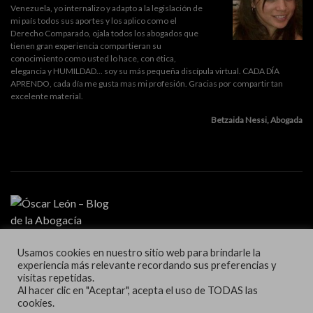
Venezuela, yo internalizo y adapto a la legislación de
mi país todos sus aportes y los aplico como el
Derecho Comparado, ojala todos los abogados que
tienen gran experiencia compartieran su
conocimiento como usted lo hace, con ética,
elegancia y HUMILDAD... soy su más pequeña discípula virtual. CADA DÍA
APRENDO, cada día me gusta mas mi profesión. Gracias por compartir tan
excelente material.
Betzaida Nessi, Abogada
Usamos cookies en nuestro sitio web para brindarle la
MI PROFESIÓN
experiencia más relevante recordando sus preferencias y
GESTIÓN DE DESPACHO
visitas repetidas.
LITIGACIÓN Y ORATORIA
Al hacer clic en "Aceptar", acepta el uso de TODAS las
MARKETING Y TECNOLOGÍA
cookies.