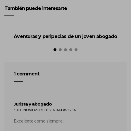
También puede interesarte
Aventuras y peripecias de un joven abogado
S
1 comment
dice:
Jurista y abogado
13 DE NOVIEMBRE DE 2020 A LAS 12:02
Excelente como siempre.