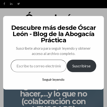
Descubre más desde Óscar
León - Blog de la Abogacía
Práctica
Suscríbete ahora para seguir leyendo y obtener
acceso al archivo completo.
ESCRIBE
Suscribirse
TU
AVISO
BLOG
MI PROFESIÓN
CORREO
ELECTRÓNICO…
La diligencia del
Seguir leyendo
abogado: lo que se debe
hacer,…y lo que no
(colaboración con