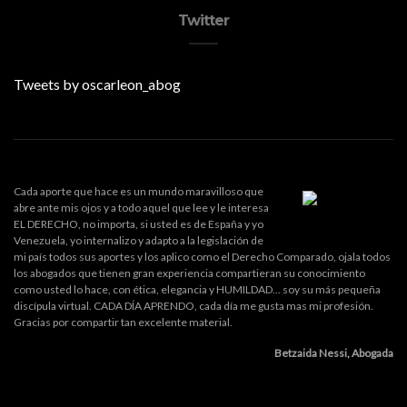
Twitter
Tweets by oscarleon_abog
Cada aporte que hace es un mundo maravilloso que
abre ante mis ojos y a todo aquel que lee y le interesa
EL DERECHO, no importa, si usted es de España y yo
Venezuela, yo internalizo y adapto a la legislación de
mi país todos sus aportes y los aplico como el Derecho Comparado, ojala todos
los abogados que tienen gran experiencia compartieran su conocimiento
como usted lo hace, con ética, elegancia y HUMILDAD... soy su más pequeña
discípula virtual. CADA DÍA APRENDO, cada día me gusta mas mi profesión.
Gracias por compartir tan excelente material.
Betzaida Nessi, Abogada