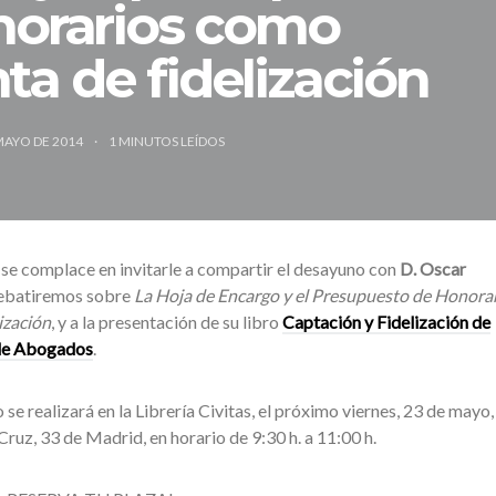
norarios como
ta de fidelización
MAYO DE 2014
1
MINUTOS LEÍDOS
se complace en invitarle a compartir el desayuno con
D. Oscar
 debatiremos sobre
La Hoja de Encargo y el Presupuesto de Honora
ización
, y a la presentación de su libro
Captación y Fidelización de
 de Abogados
.
e realizará en la Librería Civitas, el próximo viernes, 23 de mayo, 
ruz, 33 de Madrid, en horario de 9:30 h. a 11:00 h.