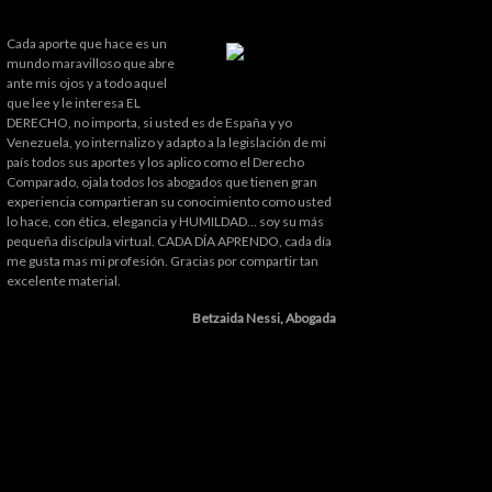
Cada aporte que hace es un
mundo maravilloso que abre
ante mis ojos y a todo aquel
que lee y le interesa EL
DERECHO, no importa, si usted es de España y yo
Venezuela, yo internalizo y adapto a la legislación de mi
país todos sus aportes y los aplico como el Derecho
Comparado, ojala todos los abogados que tienen gran
experiencia compartieran su conocimiento como usted
lo hace, con ética, elegancia y HUMILDAD... soy su más
pequeña discípula virtual. CADA DÍA APRENDO, cada día
me gusta mas mi profesión. Gracias por compartir tan
excelente material.
Betzaida Nessi, Abogada