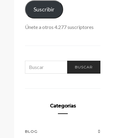
ELECTRÓNICO
Suscribir
Curso de Especialización en la
Técn
Gestión y Administración de
Fidel
Fincas
Únete a otros 4.277 suscriptores
SEARCH
BUSCAR
FOR:
Categorías
BLOG