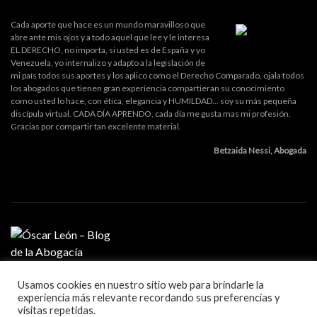
Cada aporte que hace es un mundo maravilloso que
abre ante mis ojos y a todo aquel que lee y le interesa
EL DERECHO, no importa, si usted es de España y yo
Venezuela, yo internalizo y adapto a la legislación de
mi país todos sus aportes y los aplico como el Derecho Comparado, ojala todos
los abogados que tienen gran experiencia compartieran su conocimiento
como usted lo hace, con ética, elegancia y HUMILDAD... soy su más pequeña
discípula virtual. CADA DÍA APRENDO, cada día me gusta mas mi profesión.
Gracias por compartir tan excelente material.
Betzaida Nessi, Abogada
Usamos cookies en nuestro sitio web para brindarle la
MI PROFESIÓN
experiencia más relevante recordando sus preferencias y
GESTIÓN DE DESPACHO
visitas repetidas.