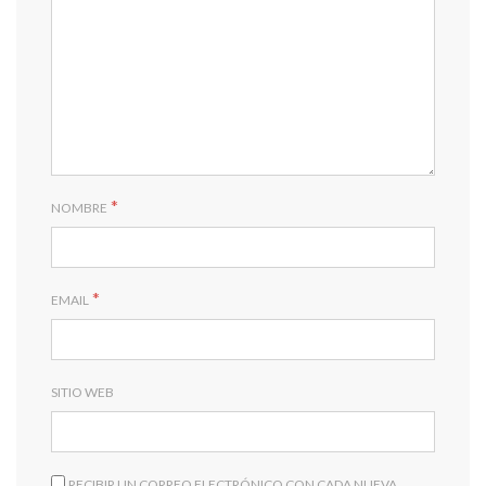
*
NOMBRE
*
EMAIL
SITIO WEB
RECIBIR UN CORREO ELECTRÓNICO CON CADA NUEVA