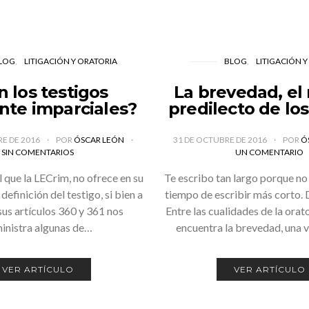
LOG
LITIGACIÓN Y ORATORIA
BLOG
LITIGACIÓN 
n los testigos
La brevedad, el
nte imparciales?
predilecto de los
RE DE 2016
POR
ÓSCAR LEÓN
31 DE OCTUBRE DE 2016
POR
Ó
SIN COMENTARIOS
UN COMENTARIO
l que la LECrim, no ofrece en su
Te escribo tan largo porque no
definición del testigo, si bien a
tiempo de escribir más corto. 
sus artículos 360 y 361 nos
Entre las cualidades de la orat
inistra algunas de…
encuentra la brevedad, una v
VER ARTÍCULO
VER ARTÍCULO