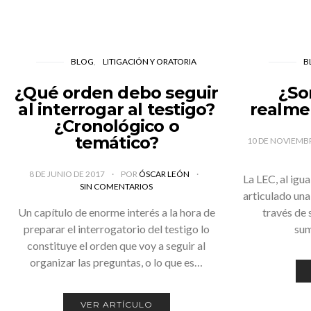
BLOG
LITIGACIÓN Y ORATORIA
B
¿Qué orden debo seguir
¿So
al interrogar al testigo?
realme
¿Cronológico o
temático?
10 DE NOVIEMB
8 DE JUNIO DE 2017
POR
ÓSCAR LEÓN
La LEC, al igua
SIN COMENTARIOS
articulado una 
Un capítulo de enorme interés a la hora de
través de 
preparar el interrogatorio del testigo lo
sum
constituye el orden que voy a seguir al
organizar las preguntas, o lo que es…
VER ARTÍCULO