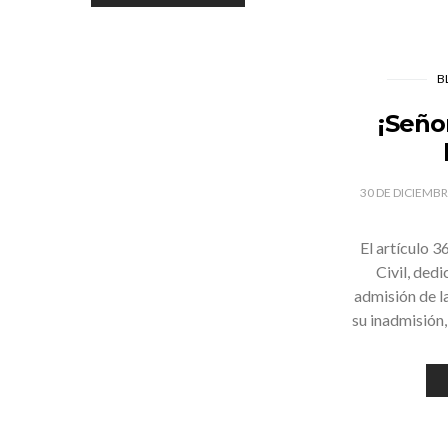
B
¡Seño
30 DE DICIEMB
El artículo 3
Civil, ded
admisión de l
su inadmisión