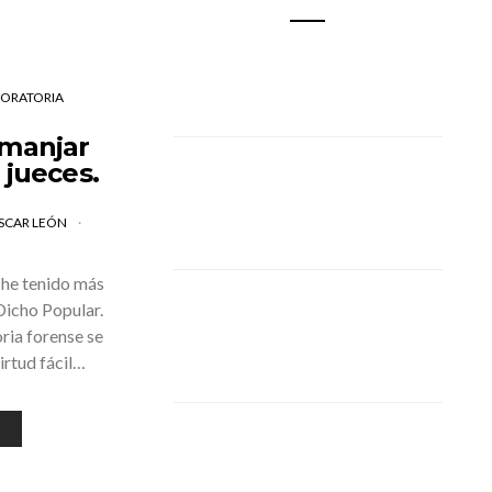
Y ORATORIA
 manjar
 jueces.
SCAR LEÓN
 he tenido más
Dicho Popular.
oria forense se
irtud fácil…