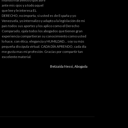
mundo maravilloso que abre
ante mis ojos y a todo aquel
que lee y le interesa EL
DERECHO, no importa, si usted es de España y yo
Venezuela, yo internalizo y adapto a la legislación de mi
país todos sus aportes y los aplico como el Derecho
Comparado, ojala todos los abogados que tienen gran
experiencia compartieran su conocimiento como usted
lo hace, con ética, elegancia y HUMILDAD... soy su más
pequeña discípula virtual. CADA DÍA APRENDO, cada día
me gusta mas mi profesión. Gracias por compartir tan
excelente material.
Betzaida Nessi, Abogada